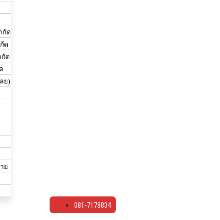
ำกัด
กัด
ำกัด
ัด
เลย)
่าย
081-7178834