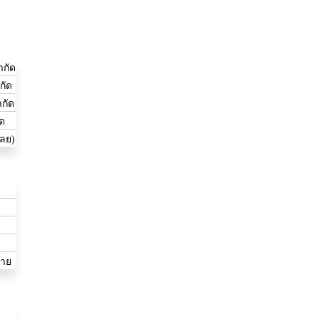
ำกัด
กัด
ำกัด
ัด
เลย)
่าย