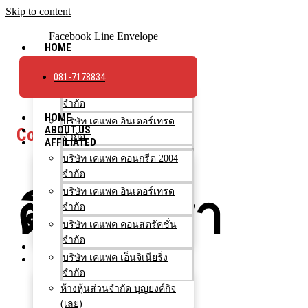
Skip to content
Facebook
Line
Envelope
HOME
ABOUT US
AFFILIATED
081-7178834
บริษัท เคแพค คอนกรีต 2004
จำกัด
HOME
บริษัท เคแพค อินเตอร์เทรด
ABOUT US
Contact
จำกัด
AFFILIATED
บริษัท เคแพค คอนสตรัคชั่น
บริษัท เคแพค คอนกรีต 2004
จำกัด
จำกัด
บริษัท เคแพค เอ็นจิเนียริ่ง
ติดต่อเรา
บริษัท เคแพค อินเตอร์เทรด
จำกัด
จำกัด
ห้างหุ้นส่วนจำกัด บุญยงค์กิจ
บริษัท เคแพค คอนสตรัคชั่น
(เลย)
จำกัด
OUR WORKS
บริษัท เคแพค เอ็นจิเนียริ่ง
HOW TO BUY
จำกัด
ขั้นตอนการสั่งซื้อ
ห้างหุ้นส่วนจำกัด บุญยงค์กิจ
ใช้จำนวนกี่คิว?
(เลย)