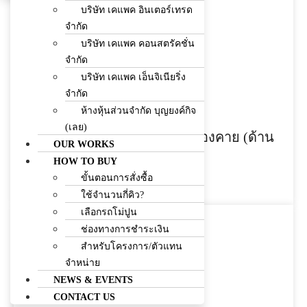
บริษัท เคแพค อินเตอร์เทรด
Facebook
Line
Envelope
จำกัด
บริษัท เคแพค คอนสตรัคชั่น
081-7178834
จำกัด
บริษัท เคแพค เอ็นจิเนียริ่ง
จำกัด
ห้างหุ้นส่วนจำกัด บุญยงค์กิจ
(เลย)
ก่อสร้างสายทางเลี่ยงเมืองหนองคาย (ด้าน
OUR WORKS
ตะวันออก) ตอน 1 (4-2563)
HOW TO BUY
ขั้นตอนการสั่งซื้อ
อ่านเพิ่มเติม »
ใช้จำนวนกี่คิว?
เลือกรถโม่ปูน
ช่องทางการชำระเงิน
สำหรับโครงการ/ตัวแทน
จำหน่าย
NEWS & EVENTS
CONTACT US