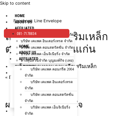
Skip to content
HOME
Facebook
Line
Envelope
ABOUT US
AFFILIATED
ลานคอนกรีตเสริมเหล็ก
081-7178834
บริษัท เคแพค คอนกรีต 2004 จำกัด
บริษัท เคแพค อินเตอร์เทรด จำกัด
ตลาดอู้ฟู่ จ.ขอนแก่น
HOME
บริษัท เคแพค คอนสตรัคชั่น จำกัด
ABOUT US
บริษัท เคแพค เอ็นจิเนียริ่ง จำกัด
AFFILIATED
ห้างหุ้นส่วนจำกัด บุญยงค์กิจ (เลย)
โครงการเทลานคอนกรีตเสริมเหล็ก
OUR WORKS
บริษัท เคแพค คอนกรีต 2004
HOW TO BUY
จำกัด
« Back
ขั้นตอนการสั่งซื้อ
บริษัท เคแพค อินเตอร์เทรด
ใช้จำนวนกี่คิว?
จำกัด
เลือกรถโม่ปูน
บริษัท เคแพค คอนสตรัคชั่น
ช่องทางการชำระเงิน
จำกัด
ผลงานที่คุณอาจสนใจ
สำหรับโครงการ/ตัวแทนจำหน่าย
บริษัท เคแพค เอ็นจิเนียริ่ง
NEWS & EVENTS
จำกัด