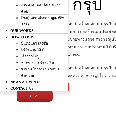
เคแพค กรุ๊ป
OUR WORKS
บริษัท เคแพค เอ็นจิเนียริ่ง
จำกัด
HOW TO BUY
ขั้นตอนการสั่งซื้อ
ห้างหุ้นส่วนจำกัด บุญยงค์กิจ
ดำเนินธุรกิจเกี่ยวกับการรับเหมาก่อสร้างและกลุ่มธุรกิจ
(เลย)
ใช้จำนวนกี่คิว?
OUR WORKS
เลือกรถโม่ปูน
มีความพร้อมให้บริการทางด้านการก่อสร้างเพิ่มประสิ
HOW TO BUY
ช่องทางการชำระเงิน
ก่อสร้างโครงการ บูรณะโครงข่ายทางหลวง สาธารณูป
ขั้นตอนการสั่งซื้อ
สำหรับโครงการ/ตัวแทน
พื้นฐาน อาทิ งานถนน งานสะพาน งานชลประทาน ให้บริ
ใช้จำนวนกี่คิว?
จำหน่าย
ภาครัฐ, รัฐวิสาหกิจ และภาคเอกชน
เลือกรถโม่ปูน
NEWS & EVENTS
ช่องทางการชำระเงิน
CONTACT US
ดำเนินธุรกิจเกี่ยวกับการรับเหมาก่อสร้างและกลุ่มธุรก
สำหรับโครงการ/ตัวแทน
Facebook
Line
Envelope
โครงการ บูรณะโครงข่ายทางหลวง สาธารณูปโภค งานโคร
จำหน่าย
NEWS & EVENTS
และภาคเอกชน
081-7178834
CONTACT US
READ MORE