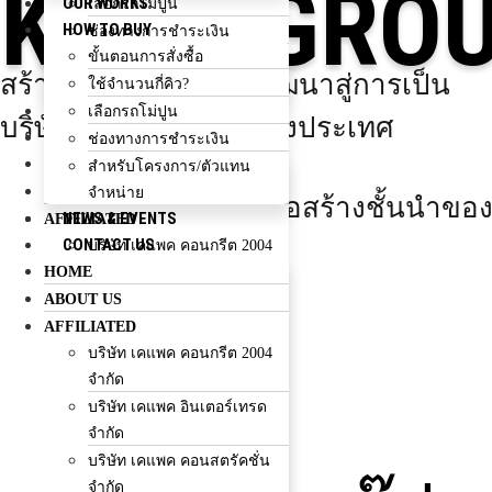
KPAC GRO
OUR WORKS
เลือกรถโม่ปูน
HOW TO BUY
ช่องทางการชำระเงิน
ขั้นตอนการสั่งซื้อ
สำหรับโครงการ/ตัวแทน
สร้างผลงานคุณภาพ พัฒนาสู่การเป็น
ใช้จำนวนกี่คิว?
จำหน่าย
NEWS & EVENTS
เลือกรถโม่ปูน
บริษัทก่อสร้างชั้นนำของประเทศ
CONTACT US
ช่องทางการชำระเงิน
สร้างผลงานคุณภาพ
HOME
สำหรับโครงการ/ตัวแทน
ABOUT US
จำหน่าย
พัฒนาสู่การเป็นบริษัทก่อสร้างชั้นนำข
NEWS & EVENTS
AFFILIATED
CONTACT US
บริษัท เคแพค คอนกรีต 2004
HOME
จำกัด
EXPLOR MORE
ABOUT US
บริษัท เคแพค อินเตอร์เทรด
จำกัด
AFFILIATED
บริษัท เคแพค คอนสตรัคชั่น
บริษัท เคแพค คอนกรีต 2004
จำกัด
จำกัด
บริษัท เคแพค เอ็นจิเนียริ่ง
บริษัท เคแพค อินเตอร์เทรด
จำกัด
จำกัด
KPAC GROUP
ห้างหุ้นส่วนจำกัด บุญยงค์กิจ
บริษัท เคแพค คอนสตรัคชั่น
(เลย)
จำกัด