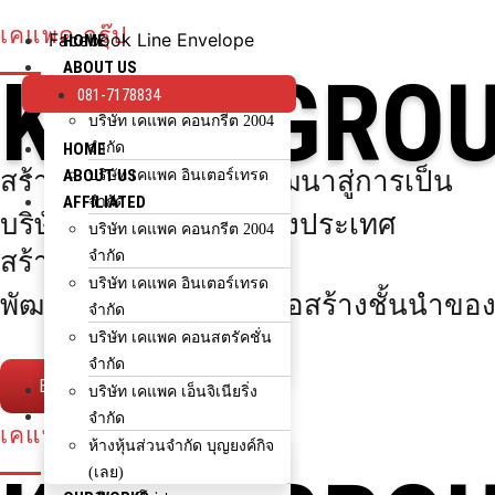
Skip
เคแพค กรุ๊ป
to
Facebook
Line
Envelope
HOME
content
ABOUT US
KPAC GRO
AFFILIATED
081-7178834
บริษัท เคแพค คอนกรีต 2004
HOME
จำกัด
สร้างผลงานคุณภาพ พัฒนาสู่การเป็น
ABOUT US
บริษัท เคแพค อินเตอร์เทรด
AFFILIATED
จำกัด
บริษัทก่อสร้างชั้นนำของประเทศ
บริษัท เคแพค คอนสตรัคชั่น
บริษัท เคแพค คอนกรีต 2004
สร้างผลงานคุณภาพ
จำกัด
จำกัด
บริษัท เคแพค เอ็นจิเนียริ่ง
บริษัท เคแพค อินเตอร์เทรด
พัฒนาสู่การเป็นบริษัทก่อสร้างชั้นนำข
จำกัด
จำกัด
ห้างหุ้นส่วนจำกัด บุญยงค์กิจ
บริษัท เคแพค คอนสตรัคชั่น
(เลย)
จำกัด
EXPLOR MORE
OUR WORKS
บริษัท เคแพค เอ็นจิเนียริ่ง
HOW TO BUY
จำกัด
เคแพค กรุ๊ป
ขั้นตอนการสั่งซื้อ
ห้างหุ้นส่วนจำกัด บุญยงค์กิจ
ใช้จำนวนกี่คิว?
(เลย)