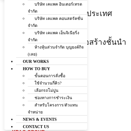
เป็น
บริษัท เคแพค อินเตอร์เทรด
Facebook
Line
Envelope
จำกัด
บริษัทก่อสร้างชั้นนำของประเทศ
บริษัท เคแพค คอนสตรัคชั่น
081-7178834
จำกัด
สร้างผลงานคุณภาพ
บริษัท เคแพค เอ็นจิเนียริ่ง
จำกัด
พัฒนาสู่การเป็นบริษัทก่อสร้างชั้นนำ
ห้างหุ้นส่วนจำกัด บุญยงค์กิจ
ของประเทศ
(เลย)
OUR WORKS
EXPLOR MORE
HOW TO BUY
ขั้นตอนการสั่งซื้อ
ใช้จำนวนกี่คิว?
เลือกรถโม่ปูน
ช่องทางการชำระเงิน
สำหรับโครงการ/ตัวแทน
จำหน่าย
NEWS & EVENTS
CONTACT US