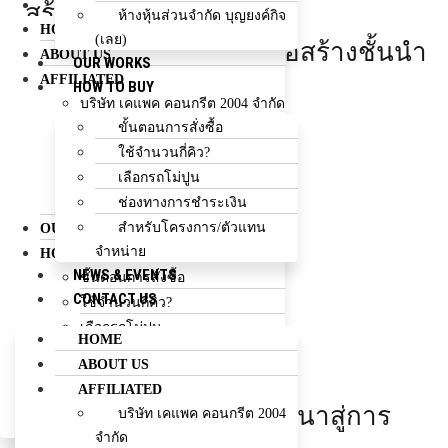
CONTACT US
สร้างผลงานคุณภาพ
ห้างหุ้นส่วนจำกัด บุญยงค์กิจ
HOME
(เลย)
พัฒนาสู่การเป็นบริษัทก่อสร้างชั้นนำ
ABOUT US
OUR WORKS
AFFILIATED
ของประเทศ
HOW TO BUY
บริษัท เคแพค คอนกรีต 2004 จำกัด
ขั้นตอนการสั่งซื้อ
บริษัท เคแพค อินเตอร์เทรด จำกัด
EXPLOR MORE
ใช้จำนวนกี่คิว?
บริษัท เคแพค คอนสตรัคชั่น จำกัด
เลือกรถโม่ปูน
บริษัท เคแพค เอ็นจิเนียริ่ง จำกัด
ช่องทางการชำระเงิน
ห้างหุ้นส่วนจำกัด บุญยงค์กิจ (เลย)
เคแพค กรุ๊ป
สำหรับโครงการ/ตัวแทน
OUR WORKS
KPAC
จำหน่าย
HOW TO BUY
NEWS & EVENTS
ขั้นตอนการสั่งซื้อ
CONTACT US
ใช้จำนวนกี่คิว?
GROUP
เลือกรถโม่ปูน
HOME
ช่องทางการชำระเงิน
ABOUT US
สำหรับโครงการ/ตัวแทนจำหน่าย
AFFILIATED
NEWS & EVENTS
สร้างผลงานคุณภาพ พัฒนาสู่การ
บริษัท เคแพค คอนกรีต 2004
CONTACT US
จำกัด