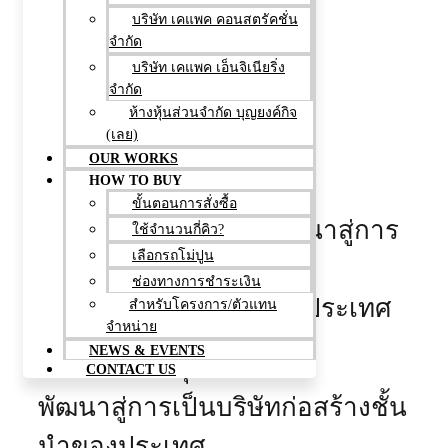
KPAC
บริษัท เคแพค คอนสตรัคชั่น
จำกัด
081-7178834
บริษัท เคแพค เอ็นจิเนียริ่ง
GROUP
จำกัด
ห้างหุ้นส่วนจำกัด บุญยงค์กิจ
(เลย)
OUR WORKS
HOW TO BUY
ขั้นตอนการสั่งซื้อ
สร้างผลงานคุณภาพ พัฒนาสู่การ
ใช้จำนวนกี่คิว?
เลือกรถโม่ปูน
เป็น
ช่องทางการชำระเงิน
บริษัทก่อสร้างชั้นนำของประเทศ
สำหรับโครงการ/ตัวแทน
จำหน่าย
NEWS & EVENTS
สร้างผลงานคุณภาพ
CONTACT US
พัฒนาสู่การเป็นบริษัทก่อสร้างชั้น
นำของประเทศ