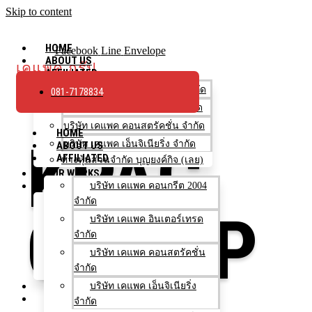
Skip to content
HOME
Facebook
Line
Envelope
ABOUT US
เคแพค กรุ๊ป
AFFILIATED
บริษัท เคแพค คอนกรีต 2004 จำกัด
081-7178834
บริษัท เคแพค อินเตอร์เทรด จำกัด
บริษัท เคแพค คอนสตรัคชั่น จำกัด
HOME
KPAC
บริษัท เคแพค เอ็นจิเนียริ่ง จำกัด
ABOUT US
AFFILIATED
ห้างหุ้นส่วนจำกัด บุญยงค์กิจ (เลย)
OUR WORKS
HOW TO BUY
บริษัท เคแพค คอนกรีต 2004
จำกัด
ขั้นตอนการสั่งซื้อ
GROUP
บริษัท เคแพค อินเตอร์เทรด
ใช้จำนวนกี่คิว?
จำกัด
เลือกรถโม่ปูน
บริษัท เคแพค คอนสตรัคชั่น
ช่องทางการชำระเงิน
จำกัด
สำหรับโครงการ/ตัวแทนจำหน่าย
NEWS & EVENTS
บริษัท เคแพค เอ็นจิเนียริ่ง
CONTACT US
จำกัด