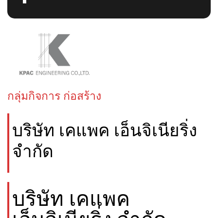
กลุ่มกิจการ ก่อสร้าง
บริษัท เคแพค เอ็นจิเนียริ่ง
จำกัด
บริษัท เคแพค