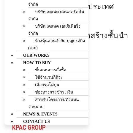
จำกัด
บริษัทก่อสร้างชั้นนำของประเทศ
บริษัท เคแพค คอนสตรัคชั่น
081-7178834
จำกัด
สร้างผลงานคุณภาพ
บริษัท เคแพค เอ็นจิเนียริ่ง
จำกัด
พัฒนาสู่การเป็นบริษัทก่อสร้างชั้นนำ
ห้างหุ้นส่วนจำกัด บุญยงค์กิจ
ของประเทศ
(เลย)
OUR WORKS
EXPLOR MORE
HOW TO BUY
ขั้นตอนการสั่งซื้อ
ใช้จำนวนกี่คิว?
เลือกรถโม่ปูน
ช่องทางการชำระเงิน
สำหรับโครงการ/ตัวแทน
จำหน่าย
NEWS & EVENTS
CONTACT US
KPAC GROUP