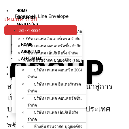
Skip
to
HOME
Facebook
Line
Envelope
content
ABOUT US
เคแพค กรุ๊ป
AFFILIATED
KPAC
081-7178834
บริษัท เคแพค คอนกรีต 2004 จำกัด
บริษัท เคแพค อินเตอร์เทรด จำกัด
HOME
บริษัท เคแพค คอนสตรัคชั่น จำกัด
ABOUT US
บริษัท เคแพค เอ็นจิเนียริ่ง จำกัด
GROUP
AFFILIATED
ห้างหุ้นส่วนจำกัด บุญยงค์กิจ (เลย)
OUR WORKS
บริษัท เคแพค คอนกรีต 2004
HOW TO BUY
จำกัด
ขั้นตอนการสั่งซื้อ
บริษัท เคแพค อินเตอร์เทรด
สร้างผลงานคุณภาพ พัฒนาสู่การ
ใช้จำนวนกี่คิว?
จำกัด
เลือกรถโม่ปูน
เป็น
บริษัท เคแพค คอนสตรัคชั่น
ช่องทางการชำระเงิน
จำกัด
บริษัทก่อสร้างชั้นนำของประเทศ
สำหรับโครงการ/ตัวแทนจำหน่าย
บริษัท เคแพค เอ็นจิเนียริ่ง
NEWS & EVENTS
จำกัด
CONTACT US
สร้างผลงานคุณภาพ
ห้างหุ้นส่วนจำกัด บุญยงค์กิจ