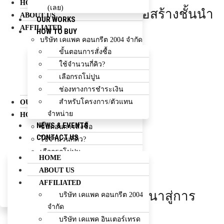
HOME
(เลย)
พัฒนาสู่การเป็นบริษัทก่อสร้างชั้นนำ
ABOUT US
OUR WORKS
AFFILIATED
ของประเทศ
HOW TO BUY
บริษัท เคแพค คอนกรีต 2004 จำกัด
ขั้นตอนการสั่งซื้อ
บริษัท เคแพค อินเตอร์เทรด จำกัด
EXPLOR MORE
ใช้จำนวนกี่คิว?
บริษัท เคแพค คอนสตรัคชั่น จำกัด
เลือกรถโม่ปูน
บริษัท เคแพค เอ็นจิเนียริ่ง จำกัด
ช่องทางการชำระเงิน
ห้างหุ้นส่วนจำกัด บุญยงค์กิจ (เลย)
เคแพค กรุ๊ป
สำหรับโครงการ/ตัวแทน
OUR WORKS
KPAC
จำหน่าย
HOW TO BUY
NEWS & EVENTS
ขั้นตอนการสั่งซื้อ
CONTACT US
ใช้จำนวนกี่คิว?
GROUP
เลือกรถโม่ปูน
HOME
ช่องทางการชำระเงิน
ABOUT US
สำหรับโครงการ/ตัวแทนจำหน่าย
AFFILIATED
NEWS & EVENTS
สร้างผลงานคุณภาพ พัฒนาสู่การ
บริษัท เคแพค คอนกรีต 2004
CONTACT US
จำกัด
เป็น
บริษัท เคแพค อินเตอร์เทรด
Facebook
Line
Envelope