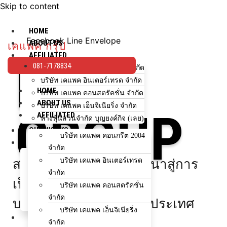
Skip to content
HOME
Facebook
Line
Envelope
ABOUT US
เคแพค กรุ๊ป
AFFILIATED
KPAC
081-7178834
บริษัท เคแพค คอนกรีต 2004 จำกัด
บริษัท เคแพค อินเตอร์เทรด จำกัด
HOME
บริษัท เคแพค คอนสตรัคชั่น จำกัด
ABOUT US
บริษัท เคแพค เอ็นจิเนียริ่ง จำกัด
GROUP
AFFILIATED
ห้างหุ้นส่วนจำกัด บุญยงค์กิจ (เลย)
OUR WORKS
บริษัท เคแพค คอนกรีต 2004
HOW TO BUY
จำกัด
ขั้นตอนการสั่งซื้อ
บริษัท เคแพค อินเตอร์เทรด
สร้างผลงานคุณภาพ พัฒนาสู่การ
ใช้จำนวนกี่คิว?
จำกัด
เลือกรถโม่ปูน
เป็น
บริษัท เคแพค คอนสตรัคชั่น
ช่องทางการชำระเงิน
จำกัด
บริษัทก่อสร้างชั้นนำของประเทศ
สำหรับโครงการ/ตัวแทนจำหน่าย
บริษัท เคแพค เอ็นจิเนียริ่ง
NEWS & EVENTS
จำกัด