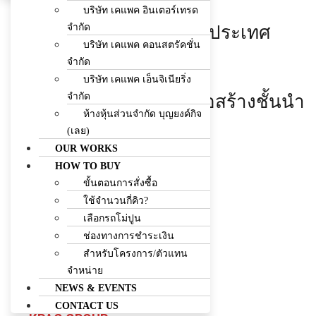
เป็น
บริษัท เคแพค อินเตอร์เทรด
Facebook
Line
Envelope
จำกัด
บริษัทก่อสร้างชั้นนำของประเทศ
บริษัท เคแพค คอนสตรัคชั่น
081-7178834
จำกัด
สร้างผลงานคุณภาพ
บริษัท เคแพค เอ็นจิเนียริ่ง
จำกัด
พัฒนาสู่การเป็นบริษัทก่อสร้างชั้นนำ
ห้างหุ้นส่วนจำกัด บุญยงค์กิจ
ของประเทศ
(เลย)
OUR WORKS
EXPLOR MORE
HOW TO BUY
ขั้นตอนการสั่งซื้อ
ใช้จำนวนกี่คิว?
เลือกรถโม่ปูน
ช่องทางการชำระเงิน
สำหรับโครงการ/ตัวแทน
จำหน่าย
NEWS & EVENTS
CONTACT US