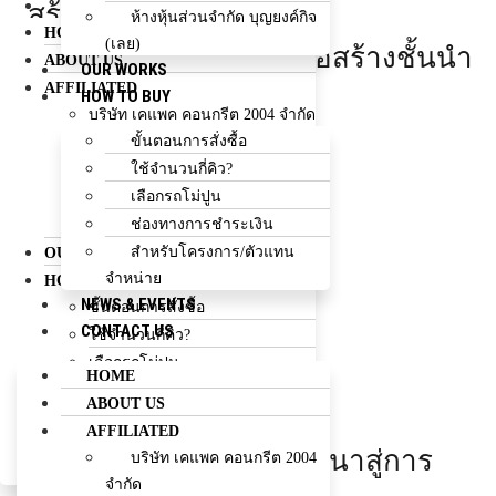
CONTACT US
สร้างผลงานคุณภาพ
ห้างหุ้นส่วนจำกัด บุญยงค์กิจ
HOME
(เลย)
พัฒนาสู่การเป็นบริษัทก่อสร้างชั้นนำ
ABOUT US
OUR WORKS
AFFILIATED
ของประเทศ
HOW TO BUY
บริษัท เคแพค คอนกรีต 2004 จำกัด
ขั้นตอนการสั่งซื้อ
บริษัท เคแพค อินเตอร์เทรด จำกัด
EXPLOR MORE
ใช้จำนวนกี่คิว?
บริษัท เคแพค คอนสตรัคชั่น จำกัด
เลือกรถโม่ปูน
บริษัท เคแพค เอ็นจิเนียริ่ง จำกัด
ช่องทางการชำระเงิน
ห้างหุ้นส่วนจำกัด บุญยงค์กิจ (เลย)
เคแพค กรุ๊ป
สำหรับโครงการ/ตัวแทน
OUR WORKS
KPAC
จำหน่าย
HOW TO BUY
NEWS & EVENTS
ขั้นตอนการสั่งซื้อ
CONTACT US
ใช้จำนวนกี่คิว?
GROUP
เลือกรถโม่ปูน
HOME
ช่องทางการชำระเงิน
ABOUT US
สำหรับโครงการ/ตัวแทนจำหน่าย
AFFILIATED
NEWS & EVENTS
สร้างผลงานคุณภาพ พัฒนาสู่การ
บริษัท เคแพค คอนกรีต 2004
CONTACT US
จำกัด